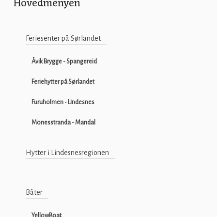
Hovedmenyen
Feriesenter på Sørlandet
Åvik Brygge - Spangereid
Feriehytter på Sørlandet
Furuholmen - Lindesnes
Monesstranda - Mandal
Hytter i Lindesnesregionen
Båter
YellowBoat