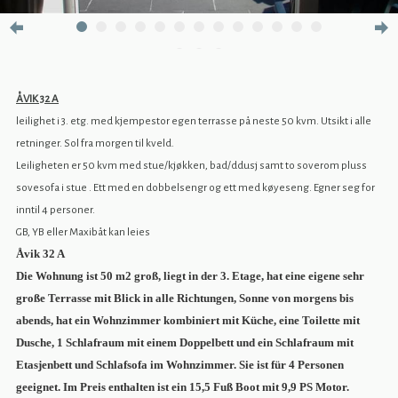
ÅVIK 32 A
leilighet i 3. etg. med kjempestor egen terrasse på neste 50 kvm. Utsikt i alle
retninger. Sol fra morgen til kveld.
Leiligheten er 50 kvm med stue/kjøkken, bad/ddusj samt to soverom pluss
sovesofa i stue . Ett med en dobbelsengr og ett med køyeseng. Egner seg for
inntil 4 personer.
GB, YB eller Maxibåt kan leies
Åvik 32 A
Die Wohnung ist 50 m2 groß, liegt in der 3. Etage, hat eine eigene sehr
große Terrasse mit Blick in alle Richtungen, Sonne von morgens bis
abends, hat ein Wohnzimmer kombiniert mit Küche, eine Toilette mit
Dusche, 1 Schlafraum mit einem Doppelbett und ein Schlafraum mit
Etasjenbett und Schlafsofa im Wohnzimmer. Sie ist für 4 Personen
geeignet. Im Preis enthalten ist ein 15,5 Fuß Boot mit 9,9 PS Motor.