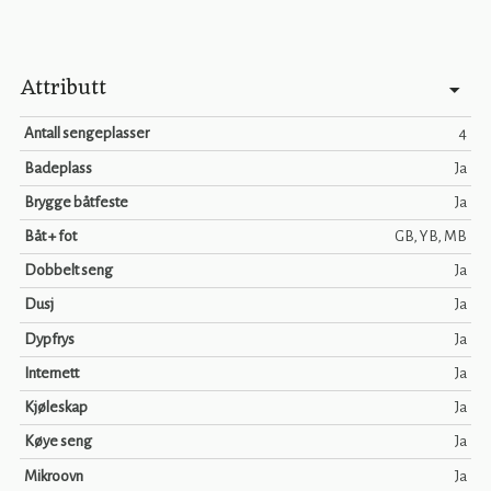
Attributt
Antall sengeplasser
4
Badeplass
Ja
Brygge båtfeste
Ja
Båt + fot
GB, YB, MB
Dobbelt seng
Ja
Dusj
Ja
Dypfrys
Ja
Internett
Ja
Kjøleskap
Ja
Køye seng
Ja
Mikroovn
Ja