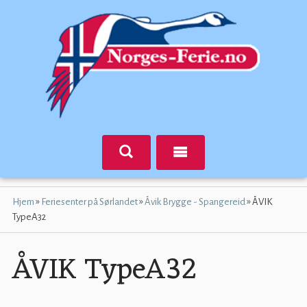
»
»
»
Hjem
Feriesenter på Sørlandet
Åvik Brygge - Spangereid
ÅVIK
TypeA32
ÅVIK TypeA32