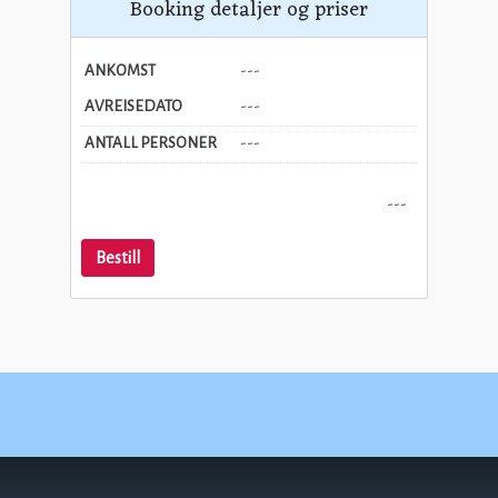
Booking detaljer og priser
ANKOMST
---
AVREISEDATO
---
ANTALL PERSONER
---
---
Bestill
Norges-Ferie A/S
Postboks 111
4524
Lindesnes