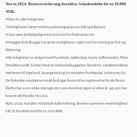
Neu in 2024: Bootsversicherung bezahlen. Schadenshöhe bis zu 10.000
NOK.
Felles for alle leiligheter
Til leiligheten hører med to parkeringsplasser, båt og båtplass.
Vi kan være behjelpelig med små rom for fiskeutstyr etc.
Anlegget Åvik Brygge har gode muligheter i eget rom for rensing av fisk og
filetering.
Alle leiligheter er utstyrt med fryseboks, kjøleskap, micro, kaffemaskin, Fiber.
Området rundt, Svinør med sin trehusbebyggelse, fjordene, sandstrendene,
nærheten til Vigeland, Spangereid og 20 minutter fra Mandal, Lindesnes Fyr
De fiskerike områdene rundt Åvik gjør ferien til en opplevelse for de fleste.
Derfor har vi en rekke stamgjester som kommer igjen år etter år, og som har
funnet sitt Paradis hos oss.
Nytt i 2024: Kunden må betale båtforsikring. Bookes sammen med leilighet/
båt. Er forsikret inntil kr.10.000 NOK.