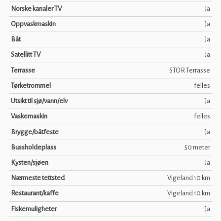
Norske kanaler TV
Ja
Oppvaskmaskin
Ja
Båt
Ja
Satellitt TV
Ja
Terrasse
STOR Terrasse
Tørketrommel
felles
Utsikt til sjø/vann/elv
Ja
Vaskemaskin
felles
Brygge/båtfeste
Ja
Bussholdeplass
50 meter
Kysten/sjøen
Ja
Nærmeste tettsted
Vigeland 10 km
Restaurant/kaffe
Vigeland 10 km
Fiskemuligheter
Ja