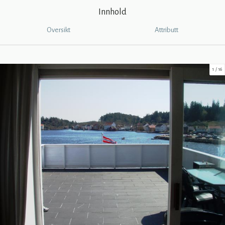
Innhold
Oversikt
Attributt
1
16