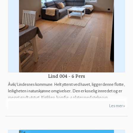
Lind 004 - 6 Pers
Åvik/ Lindesnes kommune. Helt ytterst ved havet, ligger denne flotte,
leiligheten i naturskjønne omgivelser.. Den er koselig innredet og er
meget godt utstyrt. Kjøkken: komfyr-4 plater med stekeovn,...
Les mer »