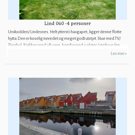
Lind 060 -4 personer
Urvikodden/ Lindesnes. Helt ytterst i havgapet, ligger denne flotte
hytta.Den er koselig innredet og meget godt utstyrt. Stue med TV/
Parabol. Kjøkken med v/k vann, komfyr med 4 plater / steikovn,kjø...
Les mer »