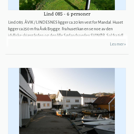
Lind 085 - 6 personer
Lind 085. ÅVIK / LINDESNES ligger ca.20 km vest for Mandal. Huset
ligger ca 250 m fra Åvik Brygge. Fra huset kan en se noe av den
idylliske skjærgården og den lille Sørlandsperlen SVINØR. Sol fra tidl...
Les mer »