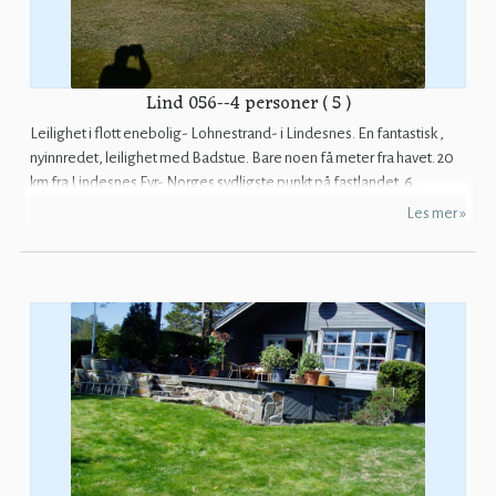
Lind 056--4 personer ( 5 )
Leilighet i flott enebolig- Lohnestrand- i Lindesnes. En fantastisk ,
nyinnredet, leilighet med Badstue. Bare noen få meter fra havet. 20
km fra Lindesnes Fyr- Norges sydligste punkt på fastlandet. 6...
Les mer »