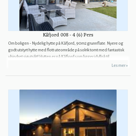
Kåfjord 008 - 4 (6) Pers
Om boligen - Nydelig hytte på Kåfjord, 90m2 grunnflate. Nyere og
godt utstyrt hytte med flott uteområde på solrik tomt med fantastisk
uhindret sjøutsikt! Hytten er på Kåfjord som ligger idyllisk til...
Les mer »