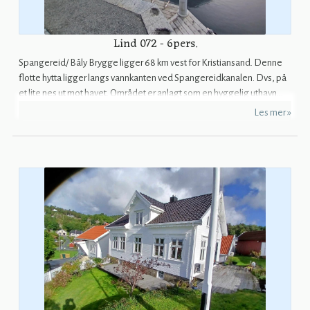
Lind 072 - 6pers.
Spangereid/ Båly Brygge ligger 68 km vest for Kristiansand. Denne
flotte hytta ligger langs vannkanten ved Spangereidkanalen. Dvs, på
et lite nes ut mot havet. Området er anlagt som en hyggelig uthavn...
Les mer »