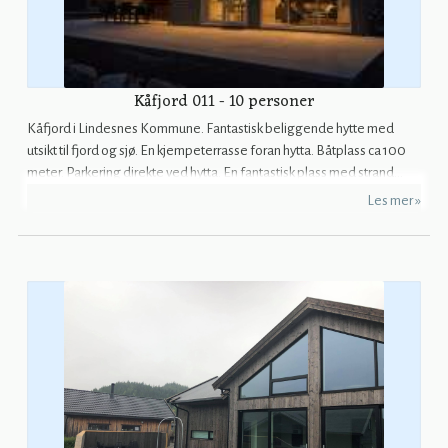
Kåfjord 011 - 10 personer
Kåfjord i Lindesnes Kommune. Fantastisk beliggende hytte med
utsikt til fjord og sjø. En kjempeterrasse foran hytta. Båtplass ca 100
meter. Parkering direkte ved hytta. En fantastisk plass med strand...
Les mer »