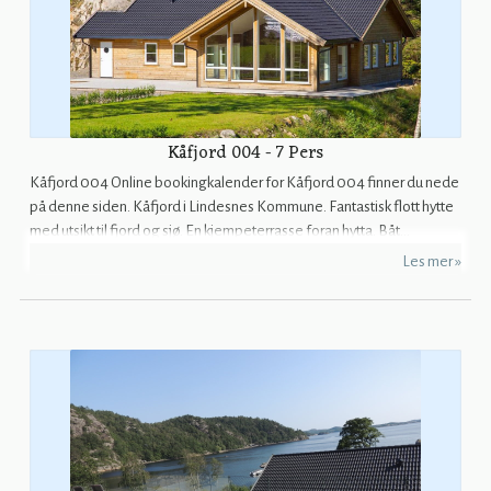
Kåfjord 004 - 7 Pers
Kåfjord 004 Online bookingkalender for Kåfjord 004 finner du nede
på denne siden. Kåfjord i Lindesnes Kommune. Fantastisk flott hytte
med utsikt til fjord og sjø. En kjempeterrasse foran hytta. Båt...
Les mer »