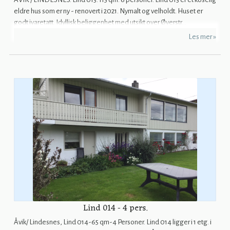
eldre hus som er ny - renovert i 2021. Nymalt og velholdt. Huset er
godt ivaretatt. Idyllisk beliggenhet med utsikt over Øverstr...
Les mer »
Lind 014 - 4 pers.
Åvik/ Lindesnes, Lind 014-65 qm-4 Personer. Lind 014 ligger i 1 etg. i