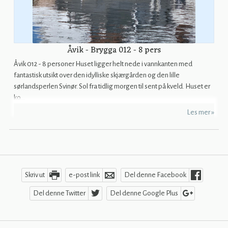
Åvik - Brygga 012 - 8 pers
Åvik 012 - 8 personer Huset ligger helt nede i vannkanten med
fantastisk utsikt over den idylliske skjærgården og den lille
sørlandsperlen Svinør. Sol fra tidlig morgen til sent på kveld. Huset er
ko...
Les mer »
Skriv ut
e-post link
Del denne Facebook
Del denne Twitter
Del denne Google Plus