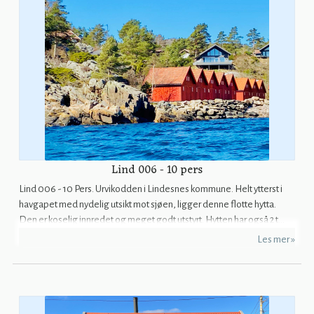
Lind 006 - 10 pers
Lind 006 - 10 Pers. Urvikodden i Lindesnes kommune. Helt ytterst i
havgapet med nydelig utsikt mot sjøen, ligger denne flotte hytta.
Den er koselig innredet og meget godt utstyrt. Hytten har også 2 t...
Les mer »