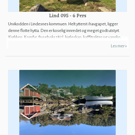
Lind 095 - 6 Pers
Urvikodden i Lindesnes kommuen. Helt ytterst i havgapet, ligger
denne flotte hytta. Den er koselig innredet og meget godt utstyrt.
Kjøkken: Komfyr, fryseboks 182 l, kjøleskap, kaffitrakter og vannko...
Les mer »