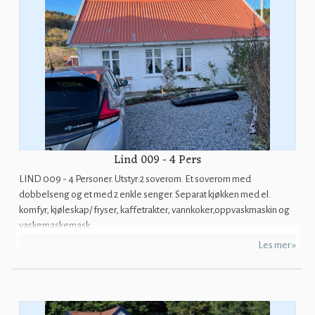
Lind 009 - 4 Pers
LIND 009 - 4 Personer. Utstyr:2 soverom. Et soverom med
dobbelseng og et med 2 enkle senger. Separat kjøkken med el.
komfyr, kjøleskap/ fryser, kaffetrakter, vannkoker,oppvaskmaskin og
vaskemaskemask...
Les mer »