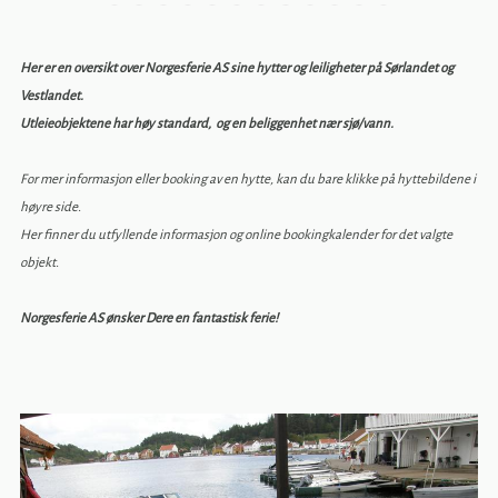
Her er en oversikt over Norgesferie AS sine hytter og leiligheter på Sørlandet og
Vestlandet.
Utleieobjektene har høy standard, og en beliggenhet nær sjø/vann.
For mer informasjon eller booking av en hytte, kan du bare klikke på hyttebildene i
høyre side.
Her finner du utfyllende informasjon og online bookingkalender for det valgte
objekt.
Norgesferie AS ønsker Dere en fantastisk ferie!