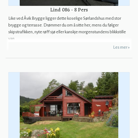
Lind 086 - 8 Pers
Like ved Åvik Brygge ligger dette koselige Sørlandshus med stor
brygge og terrasse. Drømmer du om å sitte her, mens du følger
skipstrafikken, nyte røff sjø eller kanskje morgenstundens blikkstille
van...
Les mer »