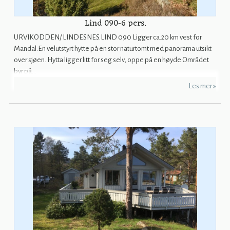
Lind 090-6 pers.
URVIKODDEN/ LINDESNES.LIND 090 Ligger ca.20 km vest for
Mandal.En velutstyrt hytte på en stor naturtomt med panorama utsikt
over sjøen. Hytta ligger litt for seg selv, oppe på en høyde.Området
byr på...
Les mer »