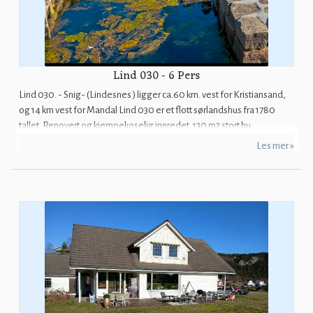
Lind 030 - 6 Pers
Lind 030. - Snig- (Lindesnes ) ligger ca.60 km. vest for Kristiansand,
og 14 km vest for Mandal Lind 030 er et flott sørlandshus fra 1780
tallet. Renovert og kjempekoselig innredet. 130 m2 stort hu...
Les mer »