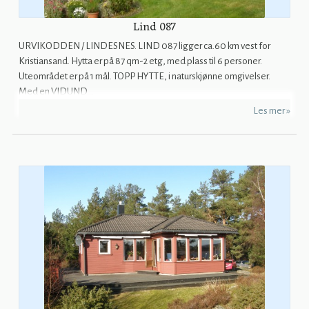
Lind 087
URVIKODDEN / LINDESNES. LIND 087 ligger ca.60 km vest for
Kristiansand. Hytta er på 87 qm-2 etg, med plass til 6 personer.
Uteområdet er på 1 mål. TOPP HYTTE, i naturskjønne omgivelser.
Med en VIDUND...
Les mer »