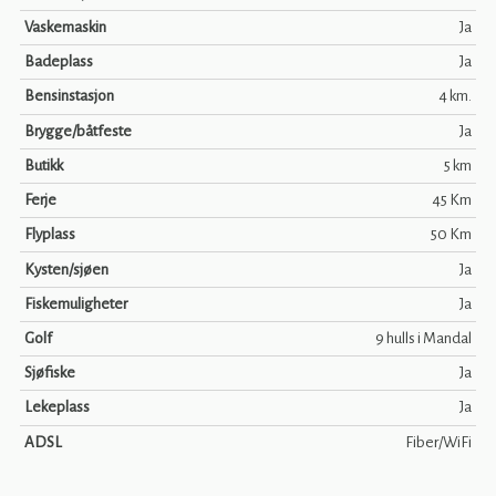
Vaskemaskin
Ja
Badeplass
Ja
Bensinstasjon
4 km.
Brygge/båtfeste
Ja
Butikk
5 km
Ferje
45 Km
Flyplass
50 Km
Kysten/sjøen
Ja
Fiskemuligheter
Ja
Golf
9 hulls i Mandal
Sjøfiske
Ja
Lekeplass
Ja
ADSL
Fiber/WiFi