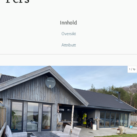
Innhold
Oversikt
Attributt
1
19