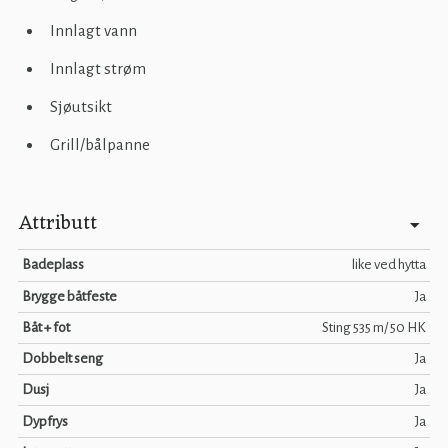
Innlagt vann
Innlagt strøm
Sjøutsikt
Grill/bålpanne
Attributt
Badeplass
like ved hytta
Brygge båtfeste
Ja
Båt + fot
Sting 535 m/ 50 HK
Dobbelt seng
Ja
Dusj
Ja
Dypfrys
Ja