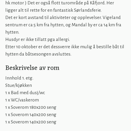
hk motor ) Det er også flott turområde på Kåfjord. Her
ligger alt til rette for en fantastisk Sørlandsferie.
Det er kort avstand til aktiviteter og opplevelser. Vigeland
sentrum er ca 5 km fra hytten, og Mandal by er ca 14 km fra
hytten.
Husdyr er ikke tillatt pga allergi.
Etter 10 oktober er det dessverre ikke mulig å bestille båt til
hytten da båtsesongen avsluttes.
Beskrivelse av rom
Innhold 1. etg.
Stue/kjøkken
1 x Bad med dusj/wc
1 x WC/vaskerom
1 x Soverom 180x200 seng
1 x Soverom 140x200 seng
1 x Soverom 140x200 seng