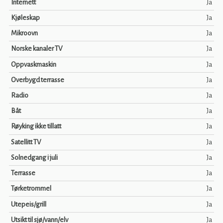
Internett
Ja
Kjøleskap
Ja
Mikroovn
Ja
Norske kanaler TV
Ja
Oppvaskmaskin
Ja
Overbygd terrasse
Ja
Radio
Ja
Båt
Ja
Røyking ikke tillatt
Ja
Satellitt TV
Ja
Solnedgang i juli
Ja
Terrasse
Ja
Tørketrommel
Ja
Utepeis/grill
Ja
Utsikt til sjø/vann/elv
Ja