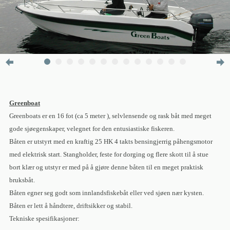
Greenboat
Greenboats er en 16 fot (ca 5 meter ), selvlensende og rask båt med meget
gode sjøegenskaper, velegnet for den entusiastiske fiskeren.
Båten er utstyrt med en kraftig 25 HK 4 takts bensingjerrig påhengsmotor
med elektrisk start. Stangholder, feste for dorging og flere skott til å stue
bort klær og utstyr er med på å gjøre denne båten til en meget praktisk
bruksbåt.
Båten egner seg godt som innlandsfiskebåt eller ved sjøen nær kysten.
Båten er lett å håndtere, driftsikker og stabil.
Tekniske spesifikasjoner: