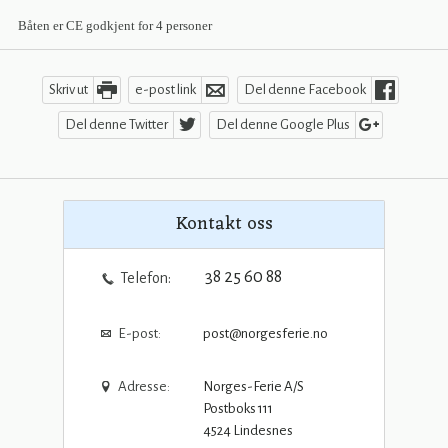
Båten er CE godkjent for 4 personer
Skriv ut
e-post link
Del denne Facebook
Del denne Twitter
Del denne Google Plus
Kontakt oss
38 25 60 88
Telefon:
E-post:
post@norgesferie.no
Adresse:
Norges-Ferie A/S
Postboks 111
4524
Lindesnes