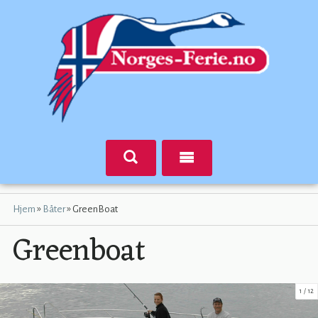
»
»
Hjem
Båter
GreenBoat
Greenboat
1
12