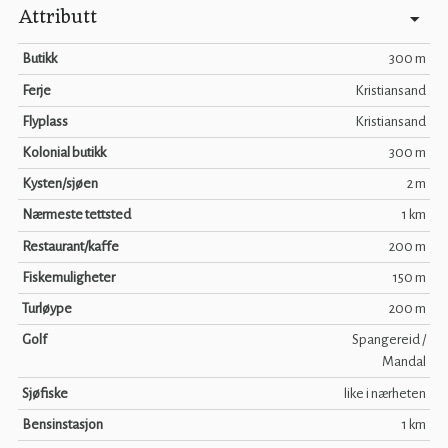
Attributt
Butikk
300 m
Ferje
Kristiansand
Flyplass
Kristiansand
Kolonial butikk
300 m
Kysten/sjøen
2 m
Nærmeste tettsted
1 km
Restaurant/kaffe
200 m
Fiskemuligheter
150 m
Turløype
200 m
Golf
Spangereid /
Mandal
Sjøfiske
like i nærheten
Bensinstasjon
1 km