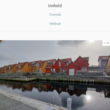
Innhold
Oversikt
Attributt
1
16