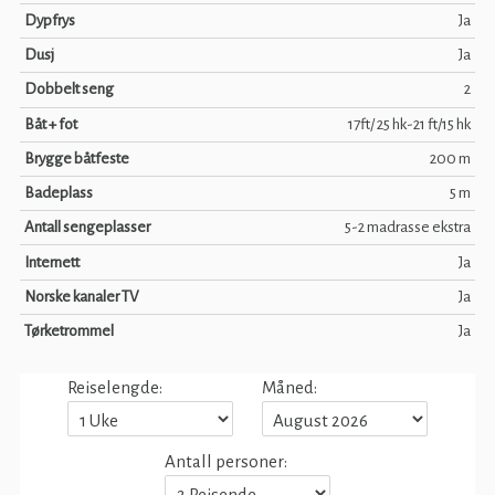
Dypfrys
Ja
Dusj
Ja
Dobbelt seng
2
Båt + fot
17ft/ 25 hk-21 ft/15 hk
Brygge båtfeste
200 m
Badeplass
5 m
Antall sengeplasser
5-2 madrasse ekstra
Internett
Ja
Norske kanaler TV
Ja
Tørketrommel
Ja