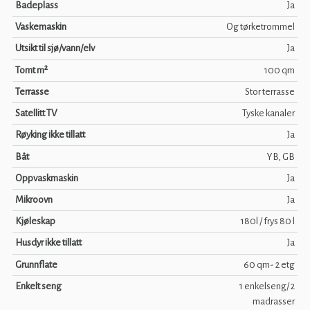
Badeplass
Ja
Vaskemaskin
Og tørketrommel
Utsikt til sjø/vann/elv
Ja
Tomt m²
100 qm
Terrasse
Stor terrasse
Satellitt TV
Tyske kanaler
Røyking ikke tillatt
Ja
Båt
YB, GB
Oppvaskmaskin
Ja
Mikroovn
Ja
Kjøleskap
180l / frys 80 l
Husdyr ikke tillatt
Ja
Grunnflate
60 qm- 2 etg
Enkelt seng
1 enkelseng/ 2
madrasser