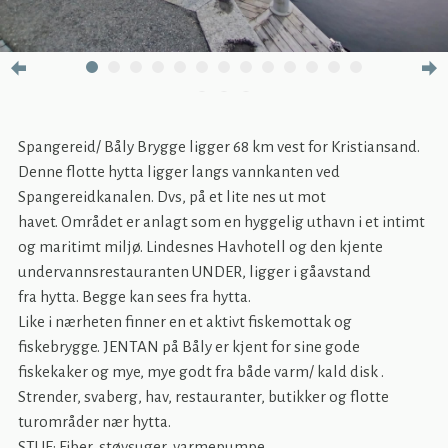
Spangereid/ Båly Brygge ligger 68 km vest for Kristiansand.
Denne flotte hytta ligger langs vannkanten ved
Spangereidkanalen. Dvs, på et lite nes ut mot
havet. Området er anlagt som en hyggelig uthavn i et intimt
og maritimt miljø. Lindesnes Havhotell og den kjente
undervannsrestauranten UNDER, ligger i gåavstand
fra hytta. Begge kan sees fra hytta.
Like i nærheten finner en et aktivt fiskemottak og
fiskebrygge. JENTAN på Båly er kjent for sine gode
fiskekaker og mye, mye godt fra både varm/ kald disk .
Strender, svaberg, hav, restauranter, butikker og flotte
turområder nær hytta.
STUE: Fiber, støvsuger, varmepumpe.