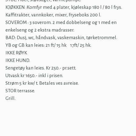
KJØKKEN :Komfyr med 4 plater, kjøleskap 180 l / 80 l frys.
Kaffitrakter, vannkoker, mixer, Fryseboks 200 l.
SOVEROM : 3 soverom. 2 med dobbelseng og 1 med en
enkelseng og 2 ekstra madrasser.
BAD: Dusj, wc, håndvask, vaskemaskin, tørketrommel.
YB og GB kan leies: 21 ft/ 15 hk 17ft/ 25 hk.
IKKE RØYK
IKKE HUND.
Sengetøy kan leies. Kr 250.- pr.sett.
Utvask kr 1650.- inkl i prisen.
Strøm 5 kr kw/ t. Betales ves avreise.
STOR terrasse.
Grill.