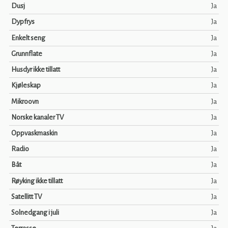
Dusj
Ja
Dypfrys
Ja
Enkelt seng
Ja
Grunnflate
Ja
Husdyr ikke tillatt
Ja
Kjøleskap
Ja
Mikroovn
Ja
Norske kanaler TV
Ja
Oppvaskmaskin
Ja
Radio
Ja
Båt
Ja
Røyking ikke tillatt
Ja
Satellitt TV
Ja
Solnedgang i juli
Ja