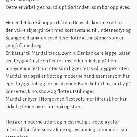
Dette er virkelig et paradis på Sørlandet , som bør oppleves.
Her er det bare å hoppe i båten . Du vil da komme rett ut i
den vakre skjærgården med kort avstand til Lindesnes fyr og
Spangereidkanalen med flere flotte attraksjoner som er
verd å få med seg.
En båttur til Mandal tar ca. 20min. Der kan dere legge båten
ved brygga å nyte en bedre lunsj eller middag på flere
innbydende restauranter som ligger rett ved bryggekanten.
Mandal har også et flott og moderne handlesenter som har
eget bryggeanlegg for besøkende. Buen kulturhus kan by på
konserter, kino, show og flotte utstillinger,
Mandal er byen i Norge med flest soltimer i året så her kan
virkelig ferien nytes for små og store.
Hytta er moderne utført og mest mulig tilrettelagt for
utleie slik at følelsen av ferie og avslapning kommer til sin