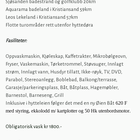
Sjøsanden badestrand og golfklubb 20km
Aquarama badeland i Kristiansand 59km
Leos Lekeland i Kristiansand 57km
Flotte turområder rett utenfor hyttedøra
Fasiliteter:
Oppvaskmaskin, Kjøleskap, Kaffetrakter, Mikrobølgeovn,
Fryser, Vaskemaskin, Tørketrommel, Støvsuger, Innlagt
strøm, Innlagt vann, Husdyr tillatt, Ikke-røyk, TV, DVD,
Parabol, Stereoanlegg, Boblebad, Balkong/terrasse,
Garasje/parkeringsplass, Båt, Båtplass, Hagemøbler,
Barnestol, Barneseng, Grill
Inklusive i hytteleien følger det med en ny Øien Båt
620 F
med styring, ekkolodd m/ kartplotter og 50 Hk utenbordsmotor
.
Obligatorisk vask kr 1800.-