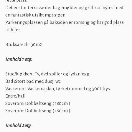
rette plass.
Det er stor terrasse der hagemøbler og grill kan nytes med
en fantastisk utsikt mpt sjøen.
Parkeringsplassen på baksiden er romslig og har god plass
til biler.
Bruksareal: 130m2
Innhold 1 etg.
Stue/kjøkken : Tv, dvd spiller og lydanlegg.
Bad :Stort bad med dusj, wc.
Vaskerom: Vaskemaskin, tørketrommel og 300L frys.
Entre/hall
Soverom: Dobbeltseng.( 180cm )
Soverom: Dobbeltseng.( 160cm )
Innhold 2etg
.