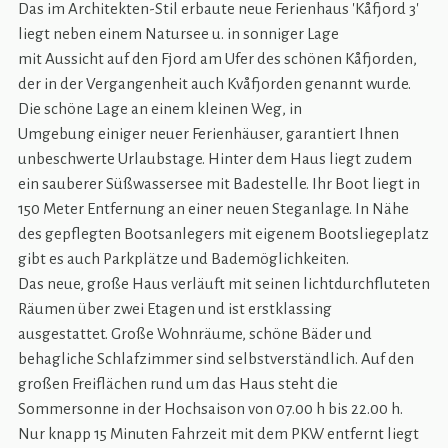
Das im Architekten-Stil erbaute neue Ferienhaus 'Kåfjord 3'
liegt neben einem Natursee u. in sonniger Lage
mit Aussicht auf den Fjord am Ufer des schönen Kåfjorden,
der in der Vergangenheit auch Kvåfjorden genannt wurde.
Die schöne Lage an einem kleinen Weg, in
Umgebung einiger neuer Ferienhäuser, garantiert Ihnen
unbeschwerte Urlaubstage. Hinter dem Haus liegt zudem
ein sauberer Süßwassersee mit Badestelle. Ihr Boot liegt in
150 Meter Entfernung an einer neuen Steganlage. In Nähe
des gepflegten Bootsanlegers mit eigenem Bootsliegeplatz
gibt es auch Parkplätze und Bademöglichkeiten.
Das neue, große Haus verläuft mit seinen lichtdurchfluteten
Räumen über zwei Etagen und ist erstklassing
ausgestattet. Große Wohnräume, schöne Bäder und
behagliche Schlafzimmer sind selbstverständlich. Auf den
großen Freiflächen rund um das Haus steht die
Sommersonne in der Hochsaison von 07.00 h bis 22.00 h.
Nur knapp 15 Minuten Fahrzeit mit dem PKW entfernt liegt