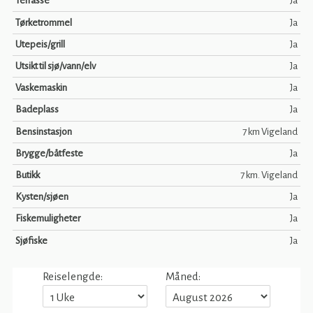
Terrasse
Ja
Tørketrommel
Ja
Utepeis/grill
Ja
Utsikt til sjø/vann/elv
Ja
Vaskemaskin
Ja
Badeplass
Ja
Bensinstasjon
7 km Vigeland
Brygge/båtfeste
Ja
Butikk
7 km. Vigeland
Kysten/sjøen
Ja
Fiskemuligheter
Ja
Sjøfiske
Ja