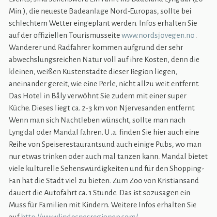
Min.), die neueste Badeanlage Nord-Europas, sollte bei
schlechtem Wetter eingeplant werden. Infos erhalten Sie
auf der offiziellen Tourismusseite
www.nordsjovegen.no
.
Wanderer und Radfahrer kommen aufgrund der sehr
abwechslungsreichen Natur voll auf ihre Kosten, denn die
kleinen, weißen Küstenstädte dieser Region liegen,
aneinander gereit, wie eine Perle, nicht allzu weit entfernt.
Das Hotel in Båly verwöhnt Sie zudem mit einer super
Küche. Dieses liegt ca. 2-3 km von Njervesanden entfernt.
Wenn man sich Nachtleben wünscht, sollte man nach
Lyngdal oder Mandal fahren. U .a. finden Sie hier auch eine
Reihe von Speiserestaurantsund auch einige Pubs, wo man
nur etwas trinken oder auch mal tanzen kann. Mandal bietet
viele kulturelle Sehenswürdigkeiten und für den Shopping-
Fan hat die Stadt viel zu bieten. Zum Zoo von Kristiansand
dauert die Autofahrt ca. 1 Stunde. Das ist sozusagen ein
Muss für Familien mit Kindern. Weitere Infos erhalten Sie
auf
http://www.lindesnesregionen.com/