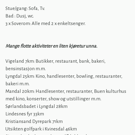
Stue/gang: Sofa, Tv.
Bad : Dusj, wc.
3 x Soverom: Alle med 2 x enkeltsenger.
Mange flotte aktiviteter en liten kjøretur unna.
Vigeland 7km: Butikker, restaurant, bank, bakeri,
bensinstasjon m.m.
Lyngdal 25km: Kino, handlesenter, bowling, restauranter,
bakeri m.m.
Mandal 20km: Handlesenter, restauranter, Buen kulturhus
med kino, konserter, show og utstillinger m.m.
Sørlandsbadet i Lyngdal 28km
Lindesnes fyr 33km
Kristiansand Dyrepark 71km
Utsikten golfpark i Kvinesdal 46km