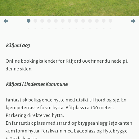
Kåfjord 003
Online bookingkalender for Kåfjord 003 finner du nede på
denne siden.
Kåfjord i Lindesnes Kommune.
Fantastisk beliggende hytte med utsikt til fjord og sjø. En
kjempeterrasse foran hytta. Båtplass ca 100 meter .
Parkering direkte ved hytta.
En fantastisk plass med strand og bryggeanlegg i sjøkanten
50m foran hytta. Ferskvann med badeplass og flytebrygge
150m bak hytta.