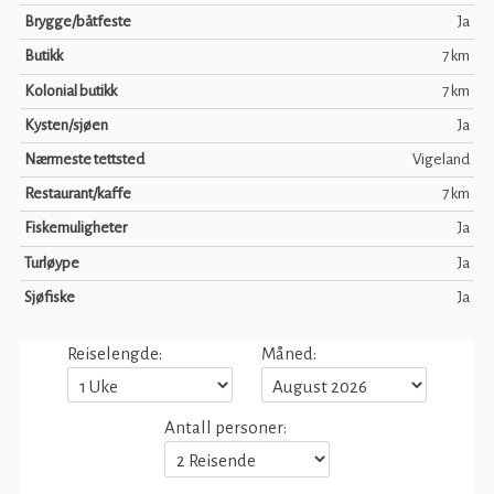
Brygge/båtfeste
Ja
Butikk
7 km
Kolonial butikk
7 km
Kysten/sjøen
Ja
Nærmeste tettsted
Vigeland
Restaurant/kaffe
7 km
Fiskemuligheter
Ja
Turløype
Ja
Sjøfiske
Ja