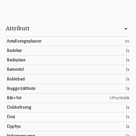
Attributt
Antall sengeplasser
10
Badekar
Ja
Badeplass
Ja
Barnestol
Ja
Boblebad
Ja
Brygge båtfeste
Ja
Båt + fot
17f m/ 80hk
Dobbelt seng
Ja
Dusj
Ja
Dypfrys
Ja
Halvannen seng
Ja