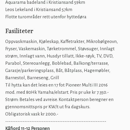
Aquarama badeland i Kristiansand 59km
Leos Lekeland i Kristiansand 57km
Flotte turområder rett utenfor hyttedøra
Fasiliteter
Oppvaskmaskin, Kjøleskap, Kaffetrakter, Mikrobølgeovn,
Fryser, Vaskemaskin, Tørketrommel, Støvsuger, Innlagt
strøm, Innlagt vann, Husdyr tillatt, Ikke-røyk, TV, DVD,
Parabol, Stereoanlegg, Boblebad, Balkong/terrasse,
Garasje/parkeringsplass, Båt, Båtplass, Hagemøbler,
Barnestol, Barneseng, Grill
Til hytta kan det leies en 17 fot Pioneer Multi III 2016
mod. med 80Hk Yamaha/elstart. Pris pr uke kr 7.350.-
Strøm: Betales ved avreise. Kontaktperson beregner en
gjennomsnittspris pr KW/t ut fra dagskurs.
Obligatorisk vask kr 2000.-
----------------------------------------------------------
Kåfjord 11-12 Personen