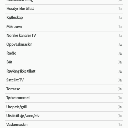
Husdyr ikke tillatt
Ja
Kjøleskap
Ja
Mikroovn
Ja
Norske kanaler TV
Ja
Oppvaskmaskin
Ja
Radio
Ja
Båt
Ja
Røyking ikke tillatt
Ja
Satellitt TV
Ja
Terrasse
Ja
Tørketrommel
Ja
Utepeis/grill
Ja
Utsikt til sjø/vann/elv
Ja
Vaskemaskin
Ja