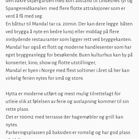
den vakre skjærgården med kort avstand til Lindesnes fyr og
Spangereidkanalen med flere flotte attraksjoner som er
verd å få med seg.
En båttur til Mandal tar ca. 20min. Der kan dere legge båten
ved brygga å nyte en bedre lunsj eller middag på flere
innbydende restauranter som ligger rett ved bryggekanten.
Mandal har også et flott og moderne handlesenter som har
eget bryggeanlegg for besøkende. Buen kulturhus kan by på
konserter, kino, show og flotte utstillinger,
Mandal er byen i Norge med flest soltimer i året så her kan
virkelig ferien nytes for små og store.
Hytta er moderne utført og mest mulig tilrettelagt for
utleie slik at følelsen av ferie og avslapning kommer til sin
rette plass.
Det er 100m2 med terrasse der hagemøbler og grill kan
nytes.
Parkeringsplassen på baksiden er romslig og har god plass