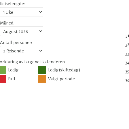
Reiselengde:
Måned:
3
Antall personer:
3
3
orklaring av fargene i kalenderen
3
Ledig
Ledig(skiftedag)
3
Full
Valgt periode
3