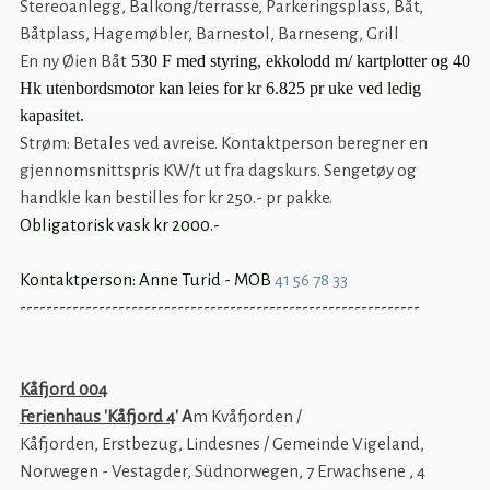
Stereoanlegg, Balkong/terrasse, Parkeringsplass, Båt,
Båtplass, Hagemøbler, Barnestol, Barneseng, Grill
En ny Øien Båt
530 F med styring, ekkolodd m/ kartplotter og 40
Hk utenbordsmotor kan leies for kr 6.825 pr uke
ved ledig
kapasitet.
Strøm: Betales ved avreise. Kontaktperson beregner en
gjennomsnittspris KW/t ut fra dagskurs. Sengetøy og
handkle kan bestilles for kr 250.- pr pakke.
Obligatorisk vask kr 2000.-
Kontaktperson: Anne Turid - MOB
41 56 78 33
-------------------------------------------------------------
Kåfjord 004
Ferienhaus 'Kåfjord 4
' A
m Kvåfjorden /
Kåfjorden, Erstbezug, Lindesnes / Gemeinde Vigeland,
Norwegen - Vestagder, Südnorwegen, 7 Erwachsene , 4