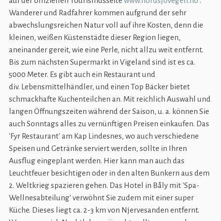
auf der offiziellen Tourismusseite
www.nordsjovegen.no
.
Wanderer und Radfahrer kommen aufgrund der sehr
abwechslungsreichen Natur voll auf ihre Kosten, denn die
kleinen, weißen Küstenstädte dieser Region liegen,
aneinander gereit, wie eine Perle, nicht allzu weit entfernt.
Bis zum nächsten Supermarkt in Vigeland sind ist es ca.
5000 Meter. Es gibt auch ein Restaurant und
div. Lebensmittelhändler, und einen Top Bäcker bietet
schmackhafte Kuchenteilchen an. Mit reichlich Auswahl und
langen Öffnungszeiten während der Saison, u. a. können Sie
auch Sonntags alles zu vernünftigen Preisen einkaufen. Das
'Fyr Restaurant' am Kap Lindesnes, wo auch verschiedene
Speisen und Getränke serviert werden, sollte in Ihren
Ausflug eingeplant werden. Hier kann man auch das
Leuchtfeuer besichtigen oder in den alten Bunkern aus dem
2. Weltkrieg spazieren gehen. Das Hotel in Båly mit 'Spa-
Wellnesabteilung' verwöhnt Sie zudem mit einer super
Küche. Dieses liegt ca. 2-3 km von Njervesanden entfernt.