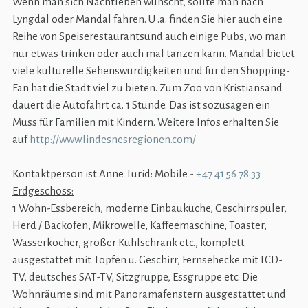
Wenn man sich Nachtleben wünscht, sollte man nach
Lyngdal oder Mandal fahren. U .a. finden Sie hier auch eine
Reihe von Speiserestaurantsund auch einige Pubs, wo man
nur etwas trinken oder auch mal tanzen kann. Mandal bietet
viele kulturelle Sehenswürdigkeiten und für den Shopping-
Fan hat die Stadt viel zu bieten. Zum Zoo von Kristiansand
dauert die Autofahrt ca. 1 Stunde. Das ist sozusagen ein
Muss für Familien mit Kindern. Weitere Infos erhalten Sie
auf
http://www.lindesnesregionen.com/
Kontaktperson ist Anne Turid: Mobile -
+47 41 56 78 33
Erdgeschoss:
1 Wohn-Essbereich, moderne Einbauküche, Geschirrspüler,
Herd / Backofen, Mikrowelle, Kaffeemaschine, Toaster,
Wasserkocher, großer Kühlschrank etc., komplett
ausgestattet mit Töpfen u. Geschirr, Fernsehecke mit LCD-
TV, deutsches SAT-TV, Sitzgruppe, Essgruppe etc. Die
Wohnräume sind mit Panoramafenstern ausgestattet und