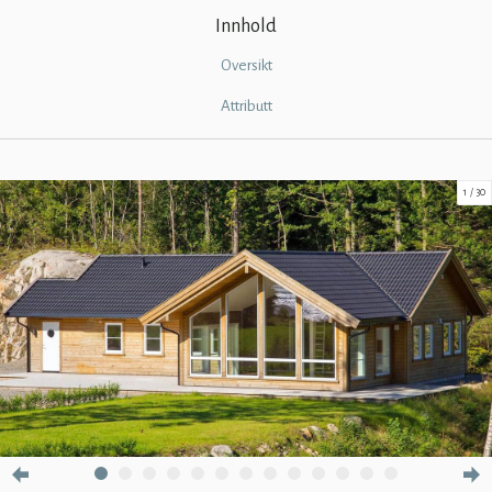
Innhold
Oversikt
Attributt
1
30