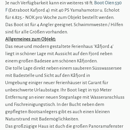
Je nach Verfügbarkeit kann ein weiteres 18 ft.
Boot Oien 530
F
(Extraboot Kafjord 4) mit 40 PS Yamahamotor u. Echolot
für 6.825.- NOK pro Woche zum Objekt bestellt werden.
Das Boot ist für 4 Angler geeignet. Schwimmwesten / Hilfen
sind für alle Größen vorhanden.
Allgemeines zum Objekt:
Das neue und modern gestaltete Ferienhaus 'Kåfjord 4'
liegt in schöner Lage mit Aussicht auf den Fjord neben
einem großen Badesee am schönen Kåfjorden.
Die tolle Lage direkt neben einem sauberen Süsswassersee
mit Badestelle und Sicht auf den Kåfjord in
Umgebung einiger neuer Ferienhäuser ist Garant für
unbeschwerte Urlaubstage. Ihr Boot liegt in 150 Meter
Entfernung an einer neuen Steganlage mit Wasseranschluss
und Fischreinigungstisch. In der Bucht neben dem
gepflegten Bootsanlegers gibt es auch einen kleinen
Naturstrand mit Bademöglichkeiten.
Das großzügige Haus ist duch die großen Panoramafenster