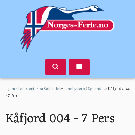
»
»
»
Hjem
Feriesenter på Sørlandet
Feriehytter på Sørlandet
Kåfjord 004
- 7 Pers
Kåfjord 004 - 7 Pers