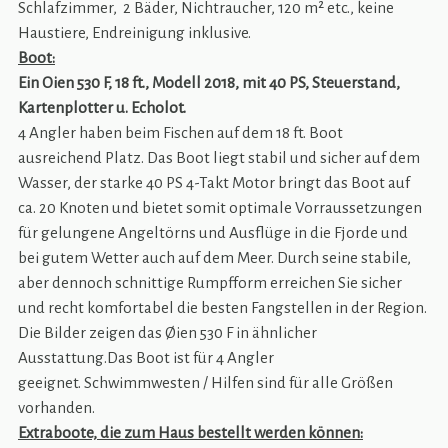
Schlafzimmer, 2 Bäder, Nichtraucher, 120 m² etc., keine
Haustiere, Endreinigung inklusive.
Boot:
Ein Oien 530 F, 18 ft., Modell 2018, mit 40 PS, Steuerstand,
Kartenplotter u. Echolot.
4 Angler haben beim Fischen auf dem 18 ft. Boot
ausreichend Platz. Das Boot liegt stabil und sicher auf dem
Wasser, der starke 40 PS 4-Takt Motor bringt das Boot auf
ca. 20 Knoten und bietet somit optimale Vorraussetzungen
für gelungene Angeltörns und Ausflüge in die Fjorde und
bei gutem Wetter auch auf dem Meer. Durch seine stabile,
aber dennoch schnittige Rumpfform erreichen Sie sicher
und recht komfortabel die besten Fangstellen in der Region.
Die Bilder zeigen das Øien 530 F in ähnlicher
Ausstattung.Das Boot ist für 4 Angler
geeignet. Schwimmwesten / Hilfen sind für alle Größen
vorhanden.
Extraboote, die zum Haus bestellt werden können: