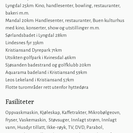
Lyngdal 25km: Kino, handlesenter, bowling, restauranter,
bakeri m.m.
Mandal 20km: Handlesenter, restauranter, Buen kulturhus
med kino, konserter, show og utstillinger m.m.
Sørlandsbadet i Lyngdal 28km
Lindesnes fyr 33km
Kristiansand Dyrepark 71km
Utsikten golfpark i Kvinesdal 46km
Sjøsanden badestrand og golfklubb 20km
Aquarama badeland i Kristiansand 59km
Leos Lekeland i Kristiansand 57km
Flotte turområder rett utenfor hyttedøra
Fasiliteter
Oppvaskmaskin, Kjøleskap, Kaffetrakter, Mikrobølgeovn,
Fryser, Vaskemaskin, Støvsuger, Innlagt strøm, Innlagt
vann, Husdyr tillatt, Ikke-røyk, TV, DVD, Parabol,