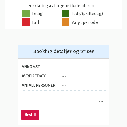
Booking detaljer og priser
ANKOMST
---
AVREISEDATO
---
ANTALL PERSONER
---
---
Bestill