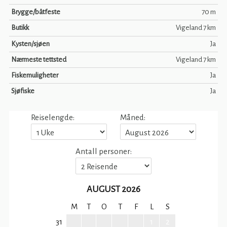
Brygge/båtfeste
70 m
Butikk
Vigeland 7 km
Kysten/sjøen
Ja
Nærmeste tettsted
Vigeland 7 km
Fiskemuligheter
Ja
Sjøfiske
Ja