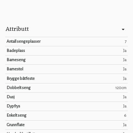
Attributt
Antall sengeplasser
7
Badeplass
Ja
Barneseng
Ja
Barnestol
Ja
Brygge båtfeste
Ja
Dobbelt seng
120cm
Dusj
Ja
Dypfrys
Ja
Enkelt seng
6
Grunnflate
Ja