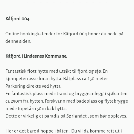
Kåfjord 004
Online bookingkalender for Kåfjord 004 finner du nede på
denne siden.
Kåfjord i Lindesnes Kommune.
Fantastisk flott hytte med utsikt til fjord og sjø. En
kjempeterrasse foran hytta. Båtplass ca 250 meter.
Parkering direkte ved hytta.
En fantastisk plass med strand og bryggeanlegg i sjøkanten
ca 250m fra hytten. Ferskvann med badeplass og flytebrygge
med stupetårn 50m bak hytta.
Dette er virkelig et paradis på Sørlandet , som bør oppleves.
Her er det bare å hoppe i båten . Du vil da komme rett ut i