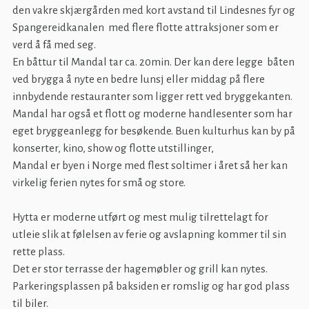
den vakre skjærgården med kort avstand til Lindesnes fyr og
Spangereidkanalen med flere flotte attraksjoner som er
verd å få med seg.
En båttur til Mandal tar ca. 20min. Der kan dere legge båten
ved brygga å nyte en bedre lunsj eller middag på flere
innbydende restauranter som ligger rett ved bryggekanten.
Mandal har også et flott og moderne handlesenter som har
eget bryggeanlegg for besøkende. Buen kulturhus kan by på
konserter, kino, show og flotte utstillinger,
Mandal er byen i Norge med flest soltimer i året så her kan
virkelig ferien nytes for små og store.
Hytta er moderne utført og mest mulig tilrettelagt for
utleie slik at følelsen av ferie og avslapning kommer til sin
rette plass.
Det er stor terrasse der hagemøbler og grill kan nytes.
Parkeringsplassen på baksiden er romslig og har god plass
til biler.