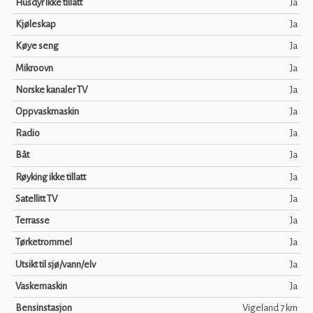
Husdyr ikke tillatt
Ja
Kjøleskap
Ja
Køye seng
Ja
Mikroovn
Ja
Norske kanaler TV
Ja
Oppvaskmaskin
Ja
Radio
Ja
Båt
Ja
Røyking ikke tillatt
Ja
Satellitt TV
Ja
Terrasse
Ja
Tørketrommel
Ja
Utsikt til sjø/vann/elv
Ja
Vaskemaskin
Ja
Bensinstasjon
Vigeland 7 km