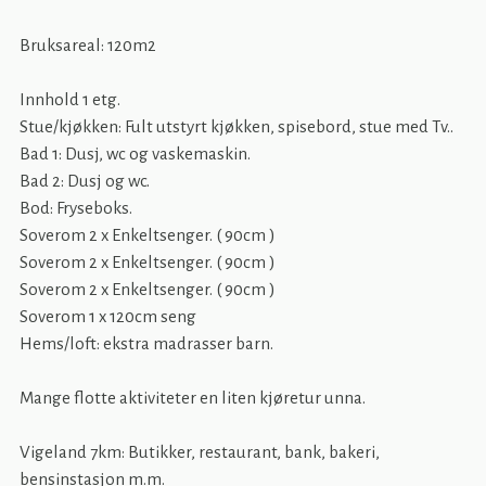
Bruksareal: 120m2
Innhold 1 etg.
Stue/kjøkken: Fult utstyrt kjøkken, spisebord, stue med Tv..
Bad 1: Dusj, wc og vaskemaskin.
Bad 2: Dusj og wc.
Bod: Fryseboks.
Soverom 2 x Enkeltsenger. ( 90cm )
Soverom 2 x Enkeltsenger. ( 90cm )
Soverom 2 x Enkeltsenger. ( 90cm )
Soverom 1 x 120cm seng
Hems/loft: ekstra madrasser barn.
Mange flotte aktiviteter en liten kjøretur unna.
Vigeland 7km: Butikker, restaurant, bank, bakeri,
bensinstasjon m.m.