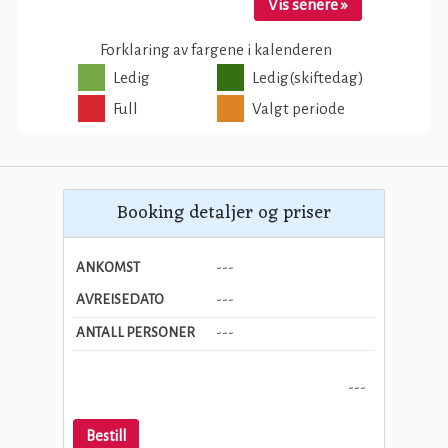
Booking detaljer og priser
ANKOMST
---
AVREISEDATO
---
ANTALL PERSONER
---
---
Bestill