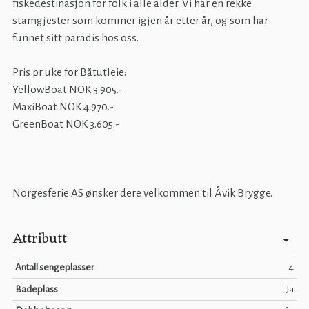
fiskedestinasjon for folk i alle alder. Vi har en rekke
stamgjester som kommer igjen år etter år, og som har
funnet sitt paradis hos oss.
Pris pr uke for Båtutleie:
YellowBoat NOK 3.905.-
MaxiBoat NOK 4.970.-
GreenBoat NOK 3.605.-
Norgesferie AS ønsker dere velkommen til Åvik Brygge.
Attributt
Antall sengeplasser
4
Badeplass
Ja