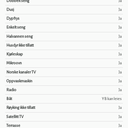
Dobbelt seng
Ja
Dusj
Ja
Dypfrys
Ja
Enkelt seng
Ja
Halvannen seng
Ja
Husdyr ikke tillatt
Ja
Kjøleskap
Ja
Mikroovn
Ja
Norske kanaler TV
Ja
Oppvaskmaskin
Ja
Radio
Ja
Båt
YB kan leies
Røyking ikke tillatt
Ja
Satellitt TV
Ja
Terrasse
Ja