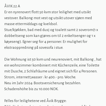
ÅVIK 22 A
Er en nyrenovert flott 50 kvm stor leilighet med utsikt
vestover. Balkong mot vest og utsikt utover sjøen med
masse ettermiddags og kveldsol.
Stue/kjøkken, bad med dusj og toalett samt 2 soverom(1 x
dobbeltseng som kan gjøres om til 2 enkeltsenger og 1 x
køyeseng). Egner seg for 4 personer. Er mulighet for
ekstraoppredning på sovesofa i stue.
Die Wohnung ist 50 kvm und neurenoviert, mit Balkong , hat
ein wohnzimmer kombiniert mit Kûchenzeile, eine Toilette
mit Dusche, 2 Schlafrâume und eignet sich fûr 4 Personen.
Strom, internett,wasser : kr 400.- pro. Woche.
Neu im Jahr 2024: Bootsversicherung bezahlen.
Schadenshöhe bis zu 10.000 NOK.
Felles for leilighetene ved Åvik Brygge: