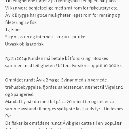
Til leilighetene hører 2 parkeringsplasser og en båtplass.
Vi kan være behjelpelige med små rom for fiskeutstyr etc.
Åvik Brygge har gode muligheter i eget rom for rensing og
filetering av fisk.
Tv, Fiber.
Strøm, vann og internett : kr 400.- pr. uke.
Utvask obligatorisk.
Nytt i 2024: Kunden må betale båtforsikring. Bookes
sammen med leiligheten / båten . Forsikres opptil 10.000 kr.
Området rundt Åvik Brygge: Svinør med sin vernede
trehusbebyggelse, fjorder, sandstender, nærhet til Vigeland
og Spangereid.
Mandal by når du med bil på ca 20 minutter og det er ca
samme avstand til norges sydligste fastlands fyr - Lindesnes
Fyr
De fiskerike områdene rundt Åvik gjør dette til en populær