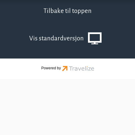
Telefon
38 25 60 88
Tilbake til toppen
© Norges-Ferie A/S 2026
Org nr 981515897
Oversiktskart
Vis standardversjon
Powered by