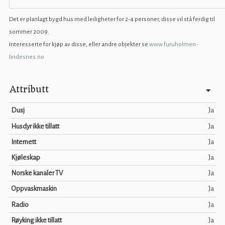
Det er planlagt bygd hus med leiligheter for 2-4 personer, disse vil stå ferdig til
sommer 2009.
Interesserte for kjøp av disse, eller andre objekter se
www.furuholmen-
lindesnes.no
Attributt
Dusj
Ja
Husdyr ikke tillatt
Ja
Internett
Ja
Kjøleskap
Ja
Norske kanaler TV
Ja
Oppvaskmaskin
Ja
Radio
Ja
Røyking ikke tillatt
Ja