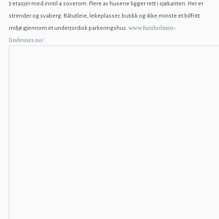
3 etasjer med inntil 4 soverom. Flere av husene ligger rett i sjøkanten. Her er
strender og svaberg. Båtutleie, lekeplasser, butikk og ikke minste et bilfritt
www.furuholmen-
miljø gjennom et underjordisk parkeringshus.
lindesnes.no/