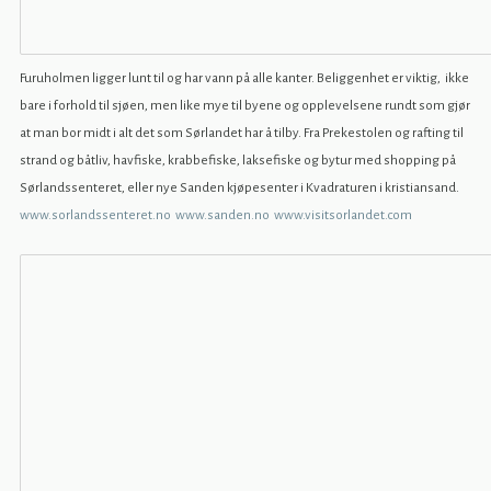
Furuholmen ligger lunt til og har vann på alle kanter. Beliggenhet er viktig, ikke
bare i forhold til sjøen, men like mye til byene og opplevelsene rundt som gjør
at man bor midt i alt det som Sørlandet har å tilby. Fra Prekestolen og rafting til
strand og båtliv, havfiske, krabbefiske, laksefiske og bytur med shopping på
Sørlandssenteret, eller nye Sanden kjøpesenter i Kvadraturen i kristiansand.
www.sorlandssenteret.no
www.sanden.no
www.visitsorlandet.com