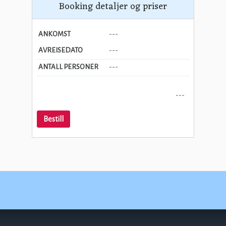
Booking detaljer og priser
ANKOMST
---
AVREISEDATO
---
ANTALL PERSONER
---
---
Bestill
Norges-Ferie A/S
Postboks 111
4524
Lindesnes