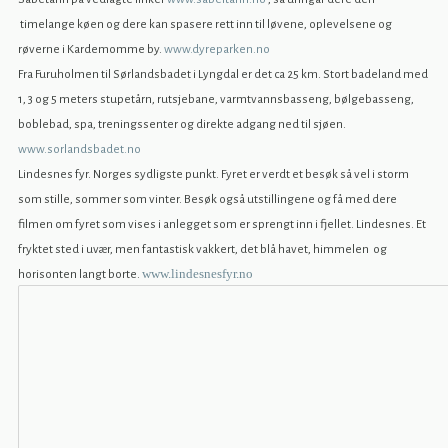
timelange køen og dere kan spasere rett inn til løvene, oplevelsene og
røverne i Kardemomme by.
www.dyreparken.no
Fra Furuholmen til Sørlandsbadet i Lyngdal er det ca 25 km. Stort badeland med
1, 3 og 5 meters stupetårn, rutsjebane, varmtvannsbasseng, bølgebasseng,
boblebad, spa, treningssenter og direkte adgang ned til sjøen.
www.sorlandsbadet.no
Lindesnes fyr. Norges sydligste punkt. Fyret er verdt et besøk så vel i storm
som stille, sommer som vinter. Besøk også utstillingene og få med dere
filmen om fyret som vises i anlegget som er sprengt inn i fjellet. Lindesnes. Et
fryktet sted i uvær, men fantastisk vakkert, det blå havet, himmelen og
www.lindesnesfyr.no
horisonten langt borte.