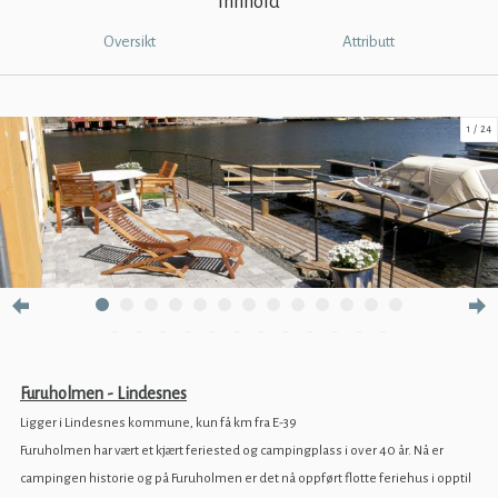
Innhold
Oversikt
Attributt
1
24
Furuholmen - Lindesnes
L
igger i Lindesnes kommune, kun få km fra E-39
Furuholmen har vært et kjært feriested og campingplass i over 40 år. Nå er
campingen historie og på Furuholmen er det nå oppført flotte feriehus i opptil