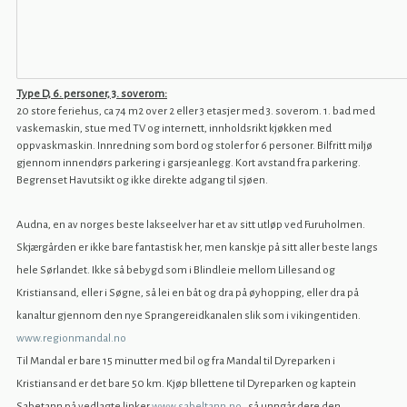
Type D, 6. personer, 3. soverom:
20 store feriehus, ca 74 m2 over 2 eller 3 etasjer med 3. soverom. 1. bad med
vaskemaskin, stue med TV og internett, innholdsrikt kjøkken med
oppvaskmaskin. Innredning som bord og stoler for 6 personer. Bilfritt miljø
gjennom innendørs parkering i garsjeanlegg. Kort avstand fra parkering.
Begrenset Havutsikt og ikke direkte adgang til sjøen.
Audna, en av norges beste lakseelver har et av sitt utløp ved Furuholmen.
Skjærgården er ikke bare fantastisk her, men kanskje på sitt aller beste langs
hele Sørlandet. Ikke så bebygd som i Blindleie mellom Lillesand og
Kristiansand, eller i Søgne, så lei en båt og dra på øyhopping, eller dra på
kanaltur gjennom den nye Sprangereidkanalen slik som i vikingentiden.
www.regionmandal.no
Til Mandal er bare 15 minutter med bil og fra Mandal til Dyreparken i
Kristiansand er det bare 50 km. Kjøp bllettene til Dyreparken og kaptein
Sabetann på vedlagte linker
www.sabeltann.no
, så unngår dere den