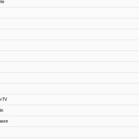
ste
r TV
in
rasse