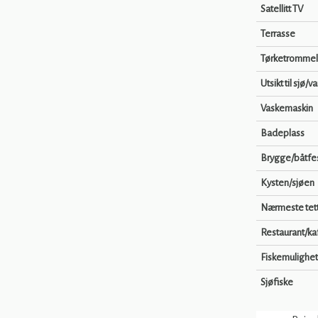
Satellitt TV
Terrasse
Tørketrommel
Utsikt til sjø/v
Vaskemaskin
Badeplass
Brygge/båtfe
Kysten/sjøen
Nærmeste tet
Restaurant/ka
Fiskemulighet
Sjøfiske