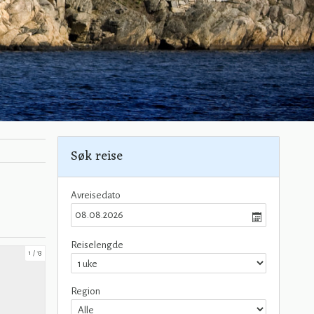
Søk reise
Avreisedato
Reiselengde
1
13
Region