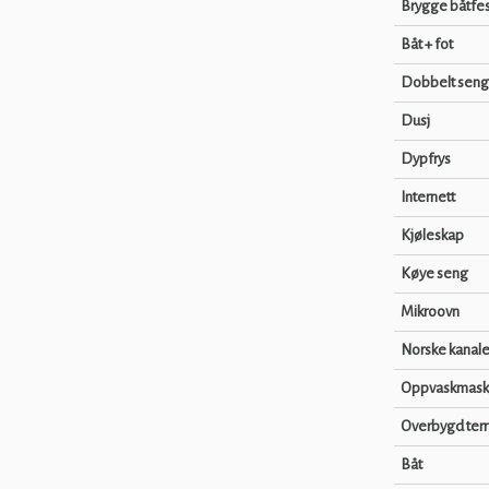
Brygge båtfe
Båt + fot
Dobbelt seng
Dusj
Dypfrys
Internett
Kjøleskap
Køye seng
Mikroovn
Norske kanale
Oppvaskmask
Overbygd ter
Båt