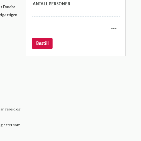
ANTALL PERSONER
it Dusche
---
zigartigen
---
Bestill
pangereid og
amgjester som