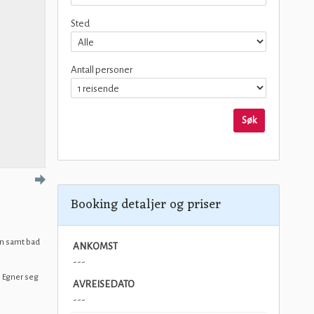
Sted
Antall personer
Søk
Booking detaljer og priser
en samt bad
ANKOMST
---
. Egner seg
AVREISEDATO
---