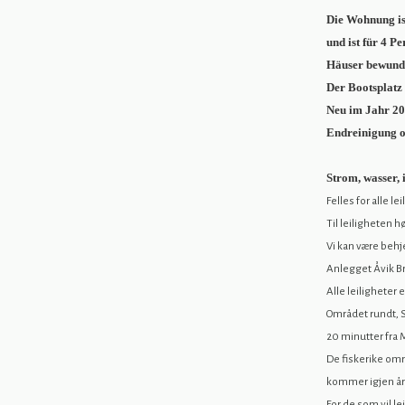
Die Wohnung is
und ist für 4 P
Häuser bewund
Der Bootsplatz 
Neu im Jahr 20
Endreinigung o
Strom, wasser, 
Felles for alle le
Til leiligheten 
Vi kan være behj
Anlegget Åvik Br
Alle leiligheter 
Området rundt, 
20 minutter fra 
De fiskerike omr
kommer igjen år 
For de som vil le