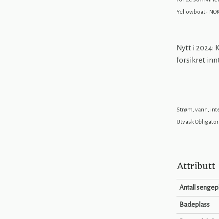
Yellowboat - NOK
Nytt i 2024:
forsikret innt
Strøm, vann, inte
Utvask Obligator
Attributt
Antall sengep
Badeplass