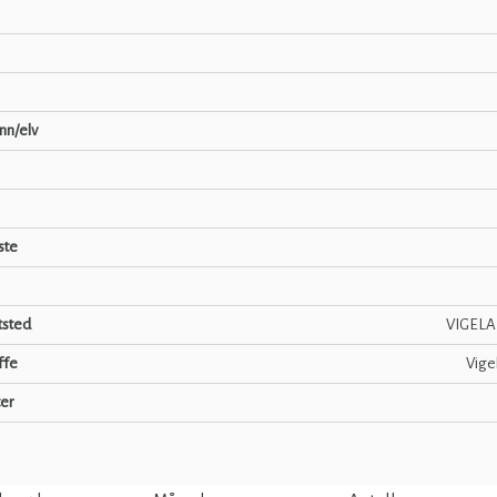
ann/elv
ste
tsted
VIGELA
ffe
Vige
er