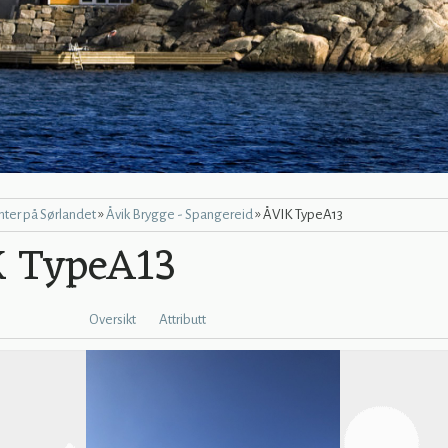
»
»
nter på Sørlandet
Åvik Brygge - Spangereid
ÅVIK TypeA13
K TypeA13
Oversikt
Attributt