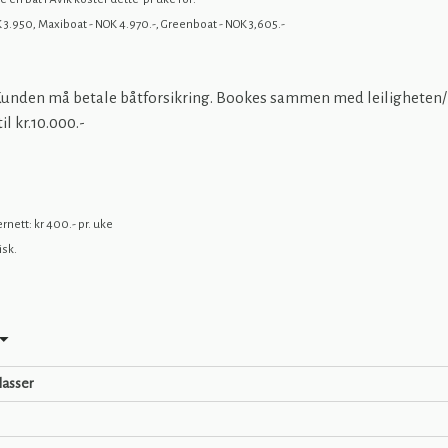
 3.950, Maxiboat - NOK 4.970.-, Greenboat - NOK 3,605.-
 Kunden må betale båtforsikring. Bookes sammen med leiligheten/ 
il kr.10.000.-
rnett: kr 400.- pr. uke
isk.
lasser