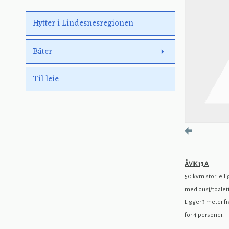
Hytter i Lindesnesregionen
Båter
Til leie
ÅVIK 13 A
50 kvm stor leil
med dusj/toalett
Ligger 3 meter f
for 4 personer.