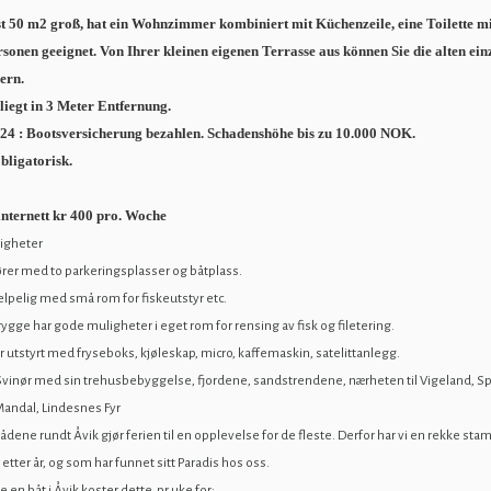
t 50 m2 groß, hat ein Wohnzimmer kombiniert mit Küchenzeile, eine Toilette m
ersonen geeignet. Von Ihrer kleinen eigenen Terrasse aus können Sie die alten ein
ern.
liegt in 3 Meter Entfernung.
24 : Bootsversicherung bezahlen. Schadenshöhe bis zu 10.000 NOK.
bligatorisk.
internett kr 400 pro. Woche
iligheter
hører med to parkeringsplasser og båtplass.
elpelig med små rom for fiskeutstyr etc.
ygge har gode muligheter i eget rom for rensing av fisk og filetering.
er utstyrt med fryseboks, kjøleskap, micro, kaffemaskin, satelittanlegg.
Svinør med sin trehusbebyggelse, fjordene, sandstrendene, nærheten til Vigeland, S
Mandal, Lindesnes Fyr
ådene rundt Åvik gjør ferien til en opplevelse for de fleste. Derfor har vi en rekke st
etter år, og som har funnet sitt Paradis hos oss.
ie en båt i Åvik koster dette pr uke for: