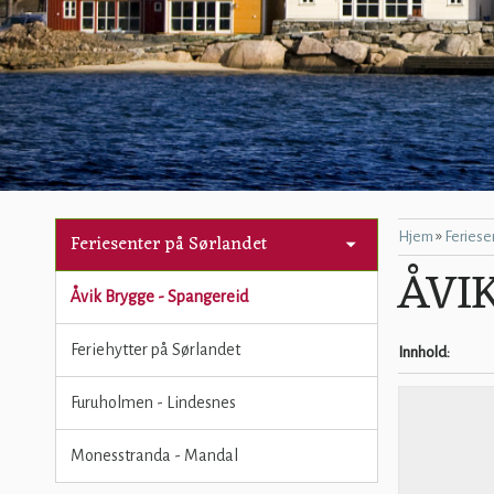
»
Hjem
Feriese
Feriesenter på Sørlandet
ÅVI
Åvik Brygge - Spangereid
Feriehytter på Sørlandet
Innhold
Furuholmen - Lindesnes
Monesstranda - Mandal