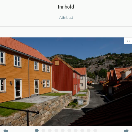
Innhold
Attributt
1
9