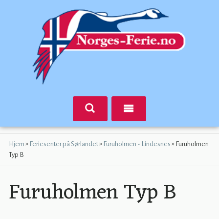
»
»
»
Hjem
Feriesenter på Sørlandet
Furuholmen - Lindesnes
Furuholmen
Typ B
Furuholmen Typ B