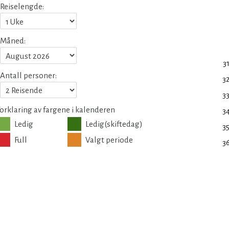
Reiselengde:
Måned:
3
Antall personer:
3
3
orklaring av fargene i kalenderen
3
Ledig
Ledig(skiftedag)
3
Full
Valgt periode
3