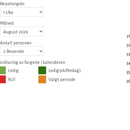
Reiselengde:
Måned:
3
Antall personer:
3
3
orklaring av fargene i kalenderen
3
Ledig
Ledig(skiftedag)
3
Full
Valgt periode
3