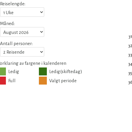
Reiselengde:
Måned:
3
Antall personer:
3
3
orklaring av fargene i kalenderen
3
Ledig
Ledig(skiftedag)
3
Full
Valgt periode
3